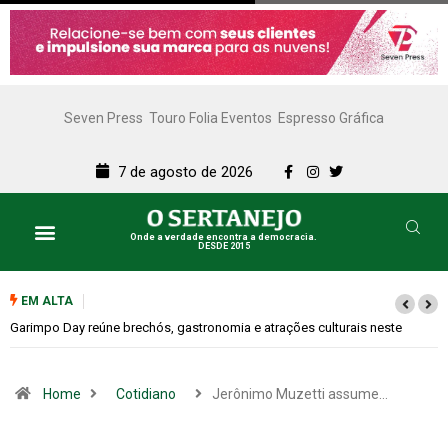
Seven Press
Touro Folia Eventos
Espresso Gráfica
7 de agosto de 2026
Onde a verdade encontra a democracia.
DESDE 2015
EM ALTA
Bugonia transforma paranoia e conspiração em um suspense imprevisível
Home
Cotidiano
Jerônimo Muzetti assume…