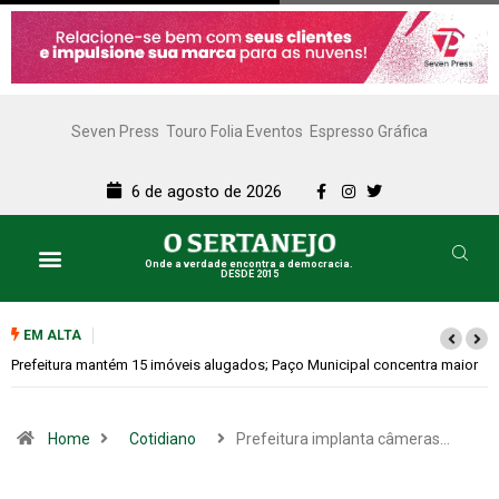
Seven Press
Touro Folia Eventos
Espresso Gráfica
6 de agosto de 2026
Onde a verdade encontra a democracia.
DESDE 2015
Lazer e Cultura
SERTANEJO TV
EM ALTA
a maior
Colina promove 1º Fórum de Turismo para discutir desenvolvimento
econômico
Home
Cotidiano
Prefeitura implanta câmeras…