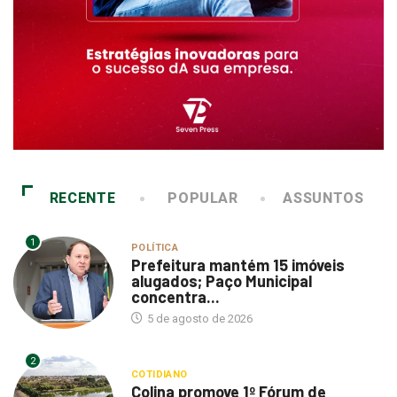
RECENTE
POPULAR
ASSUNTOS
1
POLÍTICA
Prefeitura mantém 15 imóveis
alugados; Paço Municipal
concentra...
5 de agosto de 2026
2
COTIDIANO
Colina promove 1º Fórum de