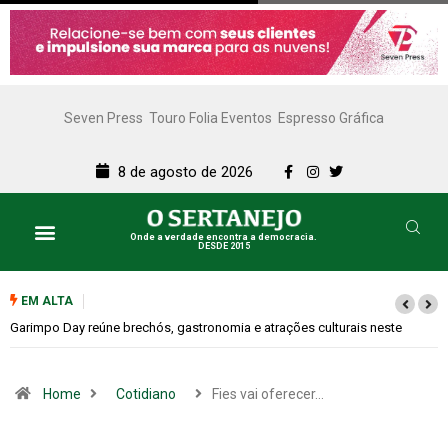
Seven Press
Touro Folia Eventos
Espresso Gráfica
8 de agosto de 2026
Onde a verdade encontra a democracia.
DESDE 2015
EM ALTA
Bugonia transforma paranoia e conspiração em um suspense imprevisível
Home
Cotidiano
Fies vai oferecer…