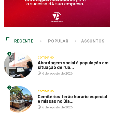
RECENTE
POPULAR
ASSUNTOS
1
COTIDIANO
Abordagem social à população em
situação de rua...
6 de agosto de 2026
2
COTIDIANO
Cemitérios terão horário especial
e missas no Dia...
6 de agosto de 2026