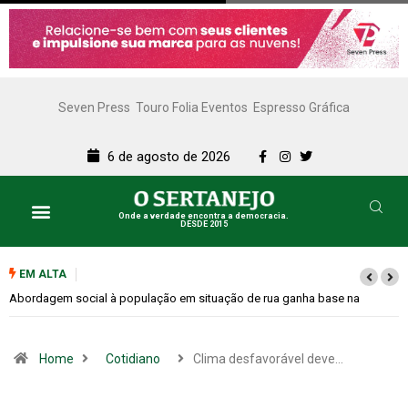
Seven Press
Touro Folia Eventos
Espresso Gráfica
6 de agosto de 2026
Onde a verdade encontra a democracia.
DESDE 2015
EM ALTA
Cemitérios terão horário especial e missas no Dia dos Pais
Home
Cotidiano
Clima desfavorável deve…