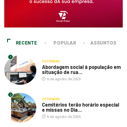
RECENTE
POPULAR
ASSUNTOS
1
COTIDIANO
Abordagem social à população em
situação de rua...
6 de agosto de 2026
2
COTIDIANO
Cemitérios terão horário especial
e missas no Dia...
6 de agosto de 2026