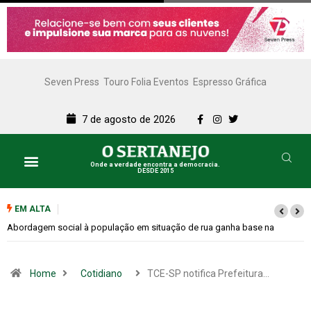
Seven Press
Touro Folia Eventos
Espresso Gráfica
7 de agosto de 2026
Onde a verdade encontra a democracia.
DESDE 2015
EM ALTA
Cemitérios terão horário especial e missas no Dia dos Pais
Home
Cotidiano
TCE-SP notifica Prefeitura…