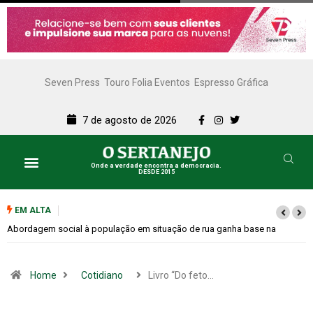
Seven Press
Touro Folia Eventos
Espresso Gráfica
7 de agosto de 2026
Onde a verdade encontra a democracia.
DESDE 2015
EM ALTA
Cemitérios terão horário especial e missas no Dia dos Pais
Home
Cotidiano
Livro “Do feto…