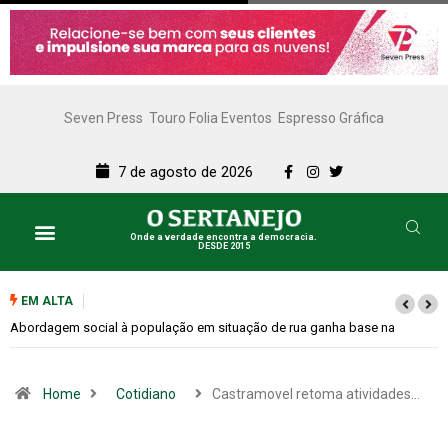
Seven Press
Touro Folia Eventos
Espresso Gráfica
7 de agosto de 2026
Onde a verdade encontra a democracia.
DESDE 2015
EM ALTA
a base na
Cemitérios terão horário especial e missas no Dia dos Pais
Home
Cotidiano
Castramovel retoma atividades…