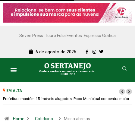
Seven Press
Touro Folia Eventos
Espresso Gráfica
6 de agosto de 2026
Onde a verdade encontra a democracia.
DESDE 2015
EM ALTA
Colina promove 1º Fórum de Turismo para discutir desenvolvimento
econômico
Home
Cotidiano
Missa abre as…