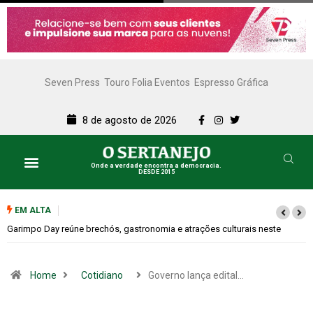
Seven Press
Touro Folia Eventos
Espresso Gráfica
8 de agosto de 2026
Onde a verdade encontra a democracia.
DESDE 2015
EM ALTA
Bugonia transforma paranoia e conspiração em um suspense imprevisív
Home
Cotidiano
Governo lança edital…