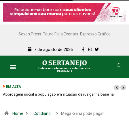
Seven Press
Touro Folia Eventos
Espresso Gráfica
7 de agosto de 2026
Onde a verdade encontra a democracia.
DESDE 2015
EM ALTA
a
Cemitérios terão horário especial e missas no Dia dos Pais
Home
Cotidiano
Mega-Sena pode pagar…