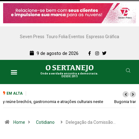
Seven Press
Touro Folia Eventos
Espresso Gráfica
9 de agosto de 2026
Onde a verdade encontra a democracia.
DESDE 2015
EM ALTA
Bugonia transforma paranoia e conspiração em um suspense imprevisível
Home
Cotidiano
Delegação da Comissão…