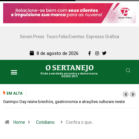
Seven Press
Touro Folia Eventos
Espresso Gráfica
8 de agosto de 2026
Onde a verdade encontra a democracia.
DESDE 2015
EM ALTA
Bugonia transforma paranoia e conspiração em um suspense imprevisível
Home
Cotidiano
Confira o que…