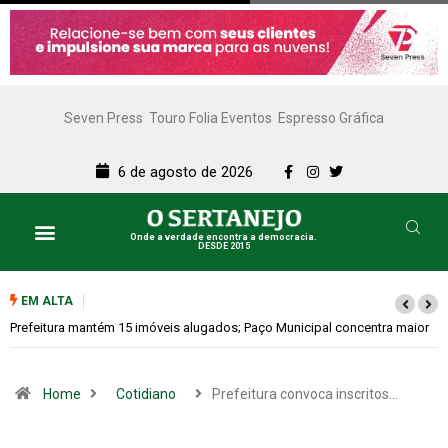
Seven Press
Touro Folia Eventos
Espresso Gráfica
6 de agosto de 2026
Onde a verdade encontra a democracia.
DESDE 2015
EM ALTA
maior
Colina promove 1º Fórum de Turismo para discutir desenvolvimento
econômico
Home
Cotidiano
Prefeitura convoca inscritos…