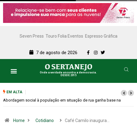
Seven Press
Touro Folia Eventos
Espresso Gráfica
7 de agosto de 2026
Onde a verdade encontra a democracia.
DESDE 2015
EM ALTA
Cemitérios terão horário especial e missas no Dia dos Pais
Home
Cotidiano
Café Camilo inaugura…