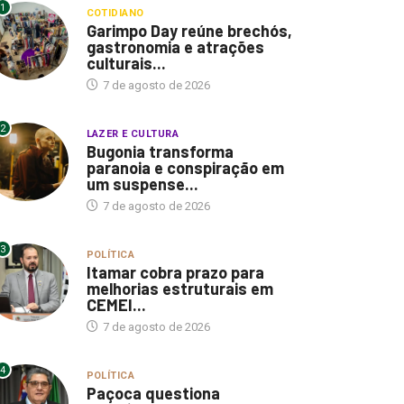
1
COTIDIANO
Garimpo Day reúne brechós,
gastronomia e atrações
culturais...
7 de agosto de 2026
2
LAZER E CULTURA
Bugonia transforma
paranoia e conspiração em
um suspense...
7 de agosto de 2026
3
POLÍTICA
Itamar cobra prazo para
melhorias estruturais em
CEMEI...
7 de agosto de 2026
4
POLÍTICA
Paçoca questiona