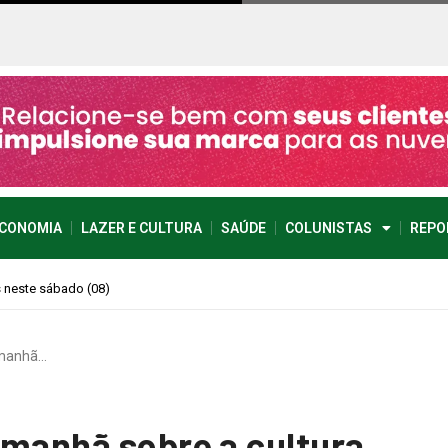
CONOMIA
LAZER E CULTURA
SAÚDE
COLUNISTAS
REPO
imprevisível
amanhã…
amanhã sobre a cultura