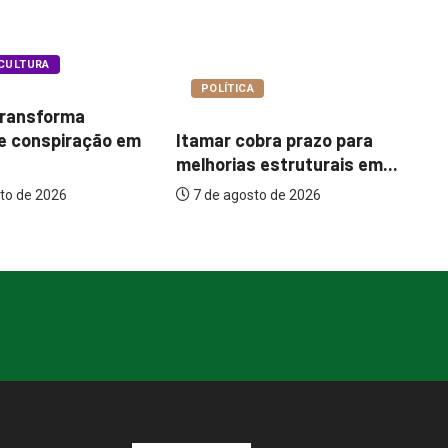
A
COTIDIANO
Bu
bra prazo para
Garimpo Day reúne
pa
 estruturais em...
brechós, gastronomia e
um
atrações...
to de 2026
7 de agosto de 2026