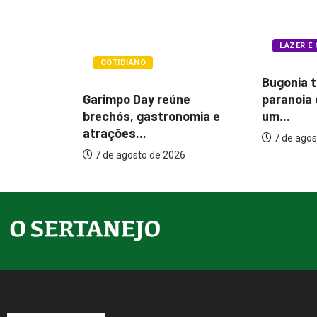
LAZER E CULTURA
POLÍTIC
Bugonia transforma
Itamar co
ne
paranoia e conspiração em
melhorias
nomia e
um...
7 de agos
7 de agosto de 2026
26