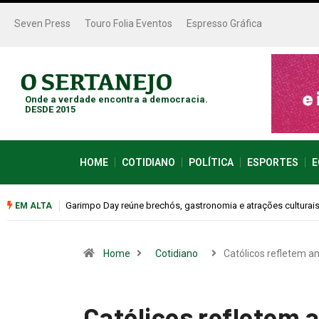
Seven Press
Touro Folia Eventos
Espresso Gráfica
Onde a verdade encontra a democracia.
DESDE 2015
HOME
COTIDIANO
POLÍTICA
ESPORTES
E
Bugonia transforma paranoia e conspiração em um suspense 
EM ALTA
Home
Cotidiano
Católicos refletem 
Católicos refletem 