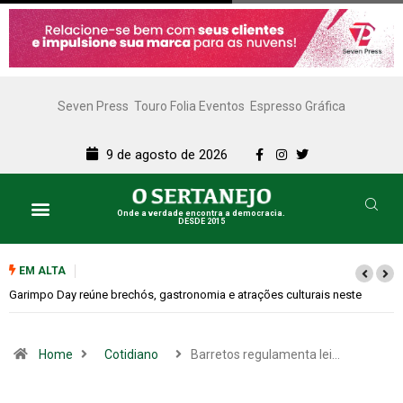
Seven Press
Touro Folia Eventos
Espresso Gráfica
9 de agosto de 2026
Onde a verdade encontra a democracia.
DESDE 2015
EM ALTA
Bugonia transforma paranoia e conspiração em um suspense imprevisível
Home
Cotidiano
Barretos regulamenta lei…