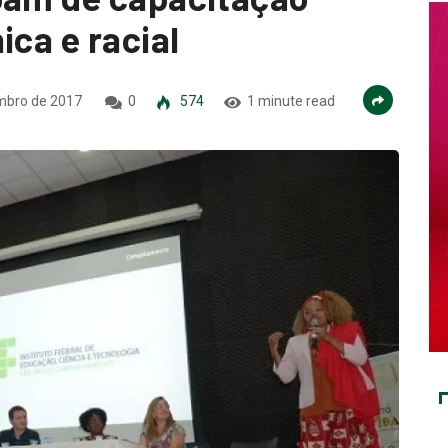
ica e racial
mbro de 2017
0
574
1 minute read