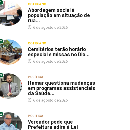
1
COTIDIANO
Abordagem social à
população em situação de
rua...
6 de agosto de 2026
2
COTIDIANO
Cemitérios terão horário
especial e missas no Dia...
6 de agosto de 2026
3
POLÍTICA
Itamar questiona mudanças
em programas assistenciais
da Saúde...
6 de agosto de 2026
4
POLÍTICA
Vereador pede que
Prefeitura adira à Lei