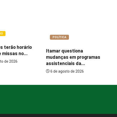
COTIDIANO
A
C
Abordagem social à
uestiona
e
população em situação
s em programas
de...
iais da...
6 de agosto de 2026
sto de 2026