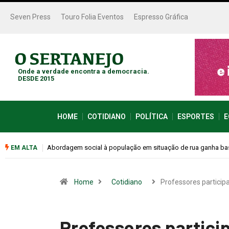
Seven Press
Touro Folia Eventos
Espresso Gráfica
Onde a verdade encontra a democracia.
DESDE 2015
HOME
COTIDIANO
POLÍTICA
ESPORTES
E
se na Rodoviária
Cemitérios terão horário especial e missas no Dia dos Pais
EM ALTA
Home
Cotidiano
Professores partici
Professores partici