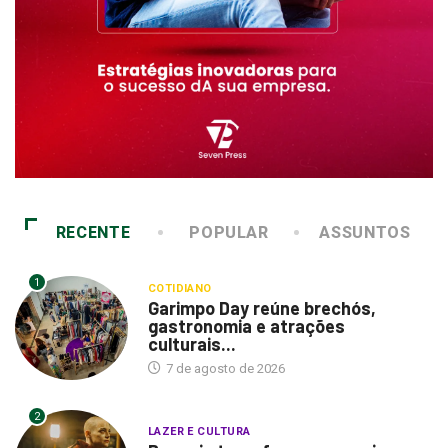
RECENTE
POPULAR
ASSUNTOS
1
COTIDIANO
Garimpo Day reúne brechós,
gastronomia e atrações
culturais...
7 de agosto de 2026
2
LAZER E CULTURA