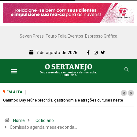
Seven Press
Touro Folia Eventos
Espresso Gráfica
7 de agosto de 2026
Onde a verdade encontra a democracia.
DESDE 2015
EM ALTA
Bugonia transforma paranoia e conspiração em um suspense imprevisíve
Home
Cotidiano
Comissão agenda mesa-redonda…