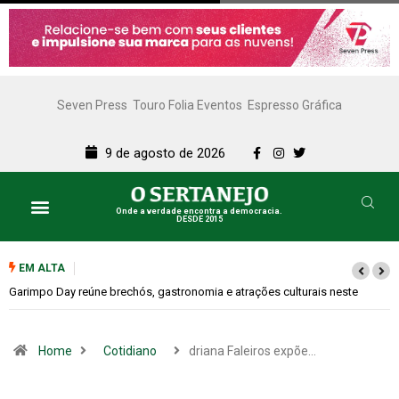
Seven Press
Touro Folia Eventos
Espresso Gráfica
9 de agosto de 2026
Onde a verdade encontra a democracia.
DESDE 2015
EM ALTA
Bugonia transforma paranoia e conspiração em um suspense imprevisível
Home
Cotidiano
driana Faleiros expõe…