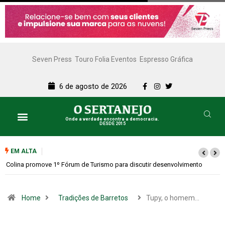
Seven Press
Touro Folia Eventos
Espresso Gráfica
6 de agosto de 2026
Onde a verdade encontra a democracia.
DESDE 2015
Lazer e Cultura
SERTANEJO TV
EM ALTA
Colina promove 1º Fórum de Turismo para discutir desenvolvimento
econômico
Home
Tradições de Barretos
Tupy, o homem…