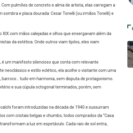
. Com pulmões de concreto e alma de artista, elas carregam a
sombra e placa dourada: Cesar Tonelli (ou irmãos Tonelli) e
ulo XIX com mãos calejadas e olhos que enxergavam além da
stas da estética. Onde outros viam tijolos, eles viam
93, é um manifesto silencioso que conta com relevante
te neoclássico e estilo eclético, ela acolhe o visitante com uma
ta, barroco… tudo em harmonia, sem disputa de protagonismo.
sbitério e sua cúpula octogonal terminados, porém, sem
scalchi foram introduzidas na década de 1940 e sussurram
eitos com cristais belgas e chumbo, todos comprados da “Casa
transformam a luz em espetáculo. Cada raio de sol entra,