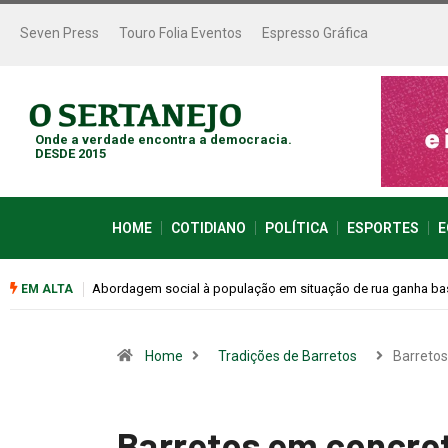
Seven Press
Touro Folia Eventos
Espresso Gráfica
Onde a verdade encontra a democracia.
DESDE 2015
HOME
COTIDIANO
POLÍTICA
ESPORTES
E
Cemitérios terão horário especial e missas no Dia dos Pais
EM ALTA
Home
Tradições de Barretos
Barreto
Barretos em concret