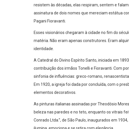
resistem às décadas, elas respiram, sentem e falam
assinatura de dois nomes que mereciam estátua com 
Pagani Fioravanti.
Esses visionários chegaram à cidade no fim do séc
matéria. Não eram apenas construtores. Eram alquimi
identidade.
A Catedral do Divino Espírito Santo, iniciada em 18
contribuição dos irmãos Tonelli e Fioravanti. Com por
sinfonia de influências: greco-romano, renascentis
Em 1920, a igreja foi dada por concluída, com o pre
elementos decorativos.
As pinturas italianas assinadas por Theodósio More
beleza nas paredes e no teto, enquanto os vitrais f
Conrado Ltda.”, de São Paulo, inaugurados em 1934, 
ilumina, emociona e se retira com elegância.