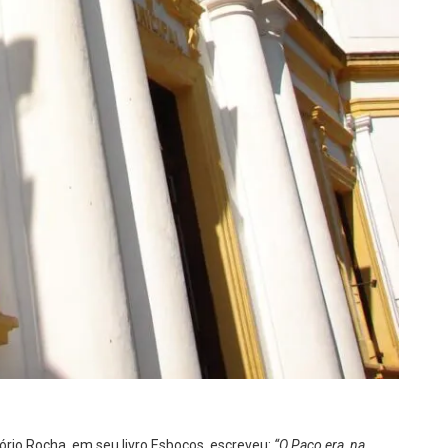
sório Rocha, em seu livro Esboços, escreveu:
“O Paço era, na