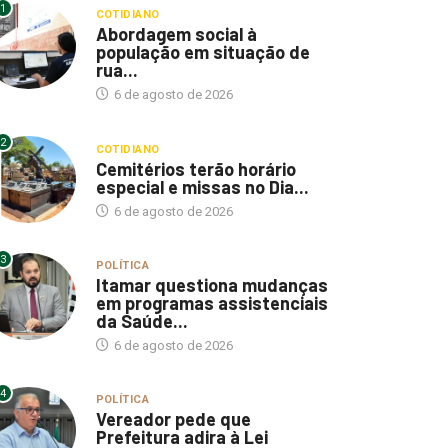
1
COTIDIANO
Abordagem social à
população em situação de
rua...
6 de agosto de 2026
2
COTIDIANO
Cemitérios terão horário
especial e missas no Dia...
6 de agosto de 2026
3
POLÍTICA
Itamar questiona mudanças
em programas assistenciais
da Saúde...
6 de agosto de 2026
4
POLÍTICA
Vereador pede que
Prefeitura adira à Lei