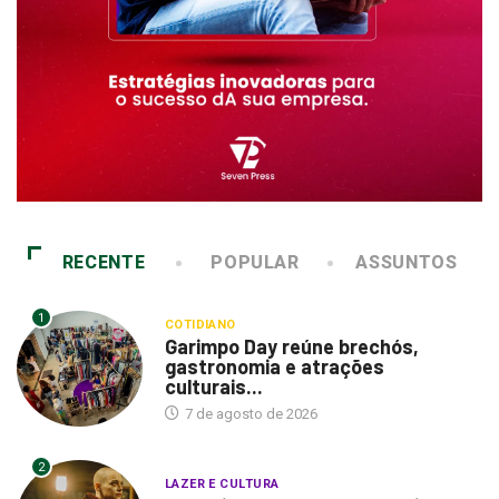
RECENTE
POPULAR
ASSUNTOS
1
COTIDIANO
Garimpo Day reúne brechós,
gastronomia e atrações
culturais...
7 de agosto de 2026
2
LAZER E CULTURA