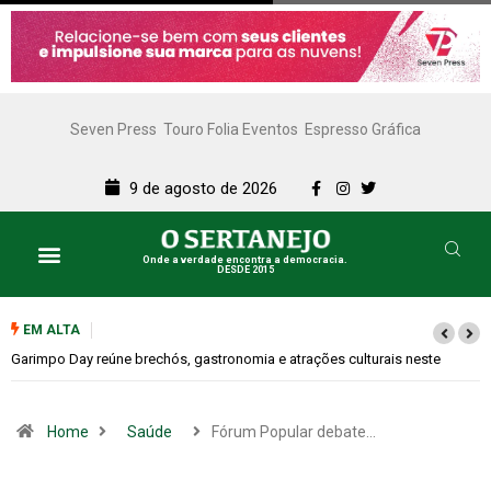
Seven Press
Touro Folia Eventos
Espresso Gráfica
9 de agosto de 2026
Onde a verdade encontra a democracia.
DESDE 2015
EM ALTA
e
Bugonia transforma paranoia e conspiração em um suspense imprevisí
Home
Saúde
Fórum Popular debate…