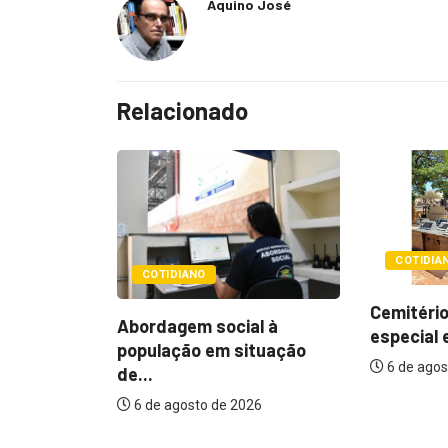
Aquino José
Relacionado
COTIDIANO
POLÍTIC
Cemitérios terão horário
l à
Itamar q
especial e missas no...
tuação
mudança
6 de agosto de 2026
assistenc
26
6 de agos