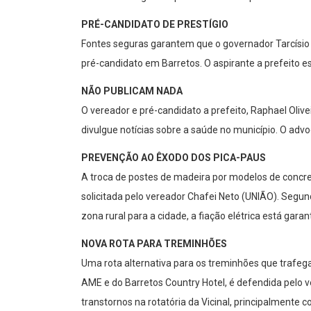
PRÉ-CANDIDATO DE PRESTÍGIO
Fontes seguras garantem que o governador Tarcísio 
pré-candidato em Barretos. O aspirante a prefeito e
NÃO PUBLICAM NADA
O vereador e pré-candidato a prefeito, Raphael Oliv
divulgue notícias sobre a saúde no município. O advo
PREVENÇÃO AO ÊXODO DOS PICA-PAUS
A troca de postes de madeira por modelos de concr
solicitada pelo vereador Chafei Neto (UNIÃO). Segu
zona rural para a cidade, a fiação elétrica está garan
NOVA ROTA PARA TREMINHÕES
Uma rota alternativa para os treminhões que trafega
AME e do Barretos Country Hotel, é defendida pelo 
transtornos na rotatória da Vicinal, principalmente