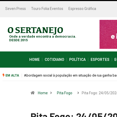
Seven Press
Touro Folia Eventos
Espresso Gráfica
Onde a verdade encontra a democracia.
DESDE 2015
HOME
COTIDIANO
POLÍTICA
ESPORTES
E
Cemitérios terão horário especial e missas no Dia dos Pais
EM ALTA
Home
Pita Fogo
Pita Fogo: 24/05/202
Pita Fogo: 24/05/2