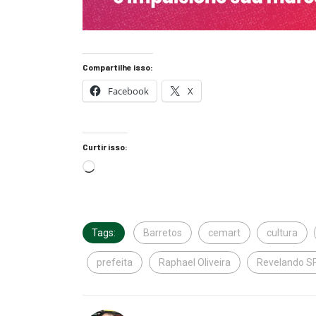
Compartilhe isso:
Facebook
X
Curtir isso:
Tags:
Barretos
cemart
cultura
prefeita
Raphael Oliveira
Revelando S