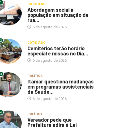
1
COTIDIANO
Abordagem social à
população em situação de
rua...
6 de agosto de 2026
2
COTIDIANO
Cemitérios terão horário
especial e missas no Dia...
6 de agosto de 2026
3
POLÍTICA
Itamar questiona mudanças
em programas assistenciais
da Saúde...
6 de agosto de 2026
4
POLÍTICA
Vereador pede que
Prefeitura adira à Lei