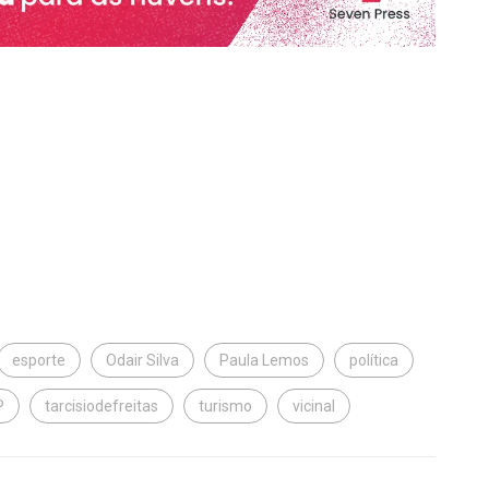
esporte
Odair Silva
Paula Lemos
política
P
tarcisiodefreitas
turismo
vicinal