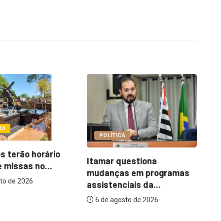
COTIDIANO
A
Ce
Abordagem social à
uestiona
es
população em situação
s em programas
de...
iais da...
6 de agosto de 2026
to de 2026