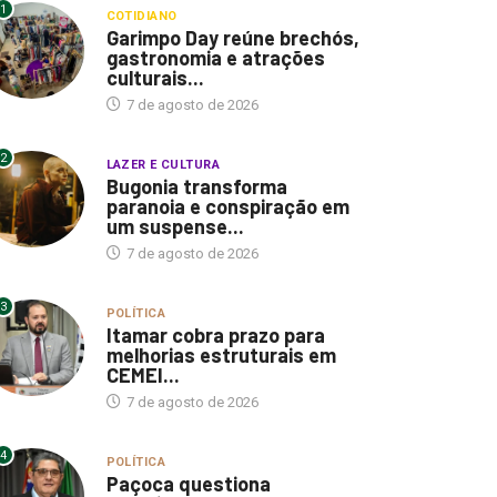
1
COTIDIANO
Garimpo Day reúne brechós,
gastronomia e atrações
culturais...
7 de agosto de 2026
2
LAZER E CULTURA
Bugonia transforma
paranoia e conspiração em
um suspense...
7 de agosto de 2026
3
POLÍTICA
Itamar cobra prazo para
melhorias estruturais em
CEMEI...
7 de agosto de 2026
4
POLÍTICA
Paçoca questiona