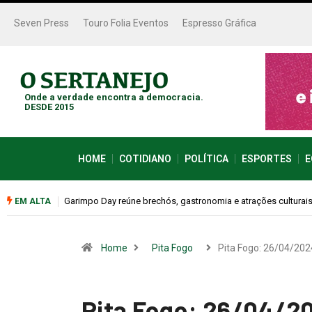
Seven Press
Touro Folia Eventos
Espresso Gráfica
Onde a verdade encontra a democracia.
DESDE 2015
HOME
COTIDIANO
POLÍTICA
ESPORTES
E
Bugonia transforma paranoia e conspiração em um suspense 
EM ALTA
Home
Pita Fogo
Pita Fogo: 26/04/202
Pita Fogo: 26/04/2