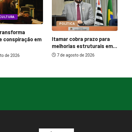
COTIDIANO
A
B
Garimpo Day reúne
obra prazo para
pa
brechós, gastronomia e
 estruturais em...
um
atrações...
to de 2026
7 de agosto de 2026