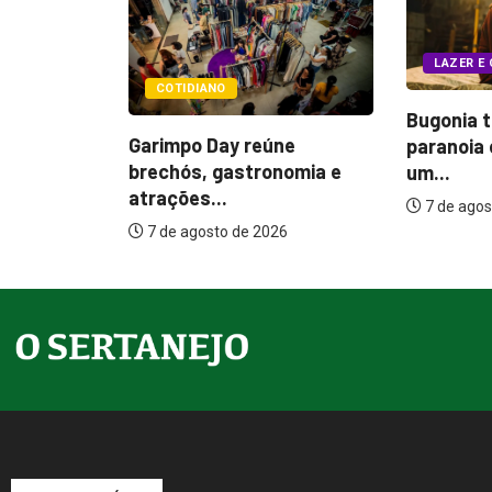
LAZER E CULTURA
POLÍTIC
Bugonia transforma
ne
Itamar c
paranoia e conspiração em
nomia e
melhorias
um...
7 de agos
7 de agosto de 2026
26