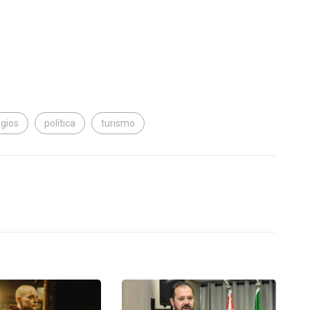
gios
política
turismo