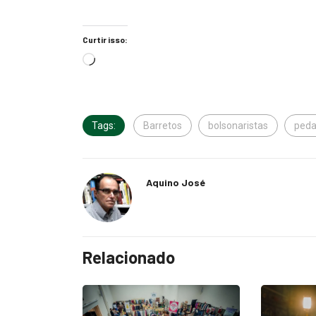
Curtir isso:
Tags:
Barretos
bolsonaristas
peda
Aquino José
Relacionado