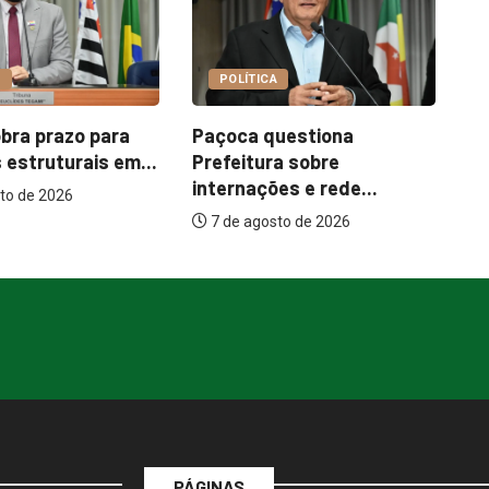
COTIDIANO
A
Garimpo Day reúne
It
uestiona
brechós, gastronomia e
me
a sobre
atrações...
es e rede...
7 de agosto de 2026
to de 2026
PÁGINAS