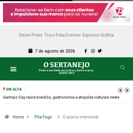
Seven Press
Touro Folia Eventos
Espresso Gráfica
7 de agosto de 2026
Onde a verdade encontra a democracia.
DESDE 2015
EM ALTA
Bugonia transforma paranoia e conspiração em um suspense imprevisível
Home
Pita Fogo
O acervo memorial…