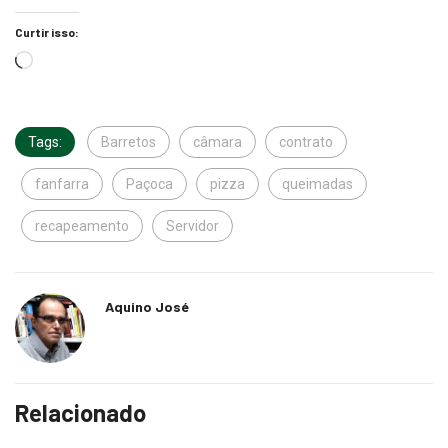
Curtir isso:
Tags:
Barretos
câmara
contrato
fanfarra
Paçoca
pizza
queimadas
recapeamento
Servidor
Aquino José
Relacionado