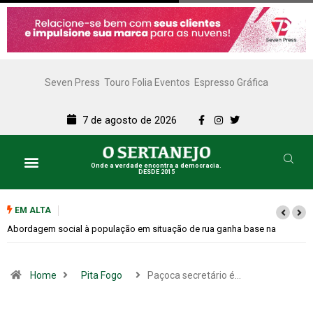
Seven Press
Touro Folia Eventos
Espresso Gráfica
7 de agosto de 2026
Onde a verdade encontra a democracia.
DESDE 2015
EM ALTA
Cemitérios terão horário especial e missas no Dia dos Pais
Home
Pita Fogo
Paçoca secretário é…