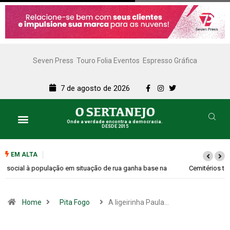
Seven Press
Touro Folia Eventos
Espresso Gráfica
7 de agosto de 2026
Onde a verdade encontra a democracia.
DESDE 2015
EM ALTA
Cemitérios terão horário especial e missas no Dia dos Pais
Home
Pita Fogo
A ligeirinha Paula…