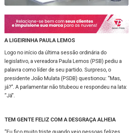
A LIGEIRINHA PAULA LEMOS
Logo no início da última sessão ordinária do
legislativo, a vereadora Paula Lemos (PSB) pediu a
palavra como líder de seu partido. Surpreso, o
presidente João Mulata (PSDB) questionou: “Mas,
já?”. A parlamentar não titubeou e respondeu na lata:
“Já”.
TEM GENTE FELIZ COM A DESGRAÇA ALHEIA
“Eu fico muito triste quando vejo pessoas felizes,
sapateando em cima das desgraça alheia”. Frase do