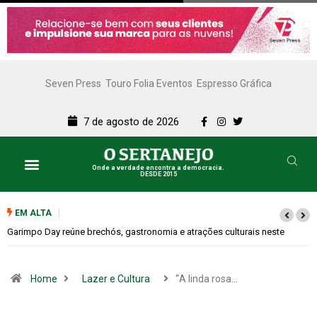
Seven Press
Touro Folia Eventos
Espresso Gráfica
7 de agosto de 2026
Onde a verdade encontra a democracia.
DESDE 2015
EM ALTA
Bugonia transforma paranoia e conspiração em um suspense imprevisível
Home
Lazer e Cultura
“A linda rosa…