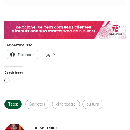
Compartilhe isso:
Facebook
X
Curtir isso:
Tags:
Barretos
cine teatro
cultura
L. R. Sautchuk