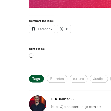
Compartilhe isso:
Facebook
X
Curtir isso:
Tags:
Barretos
cultura
Justiça
L. R. Sautchuk
https://jornalosertanejo.com.br/