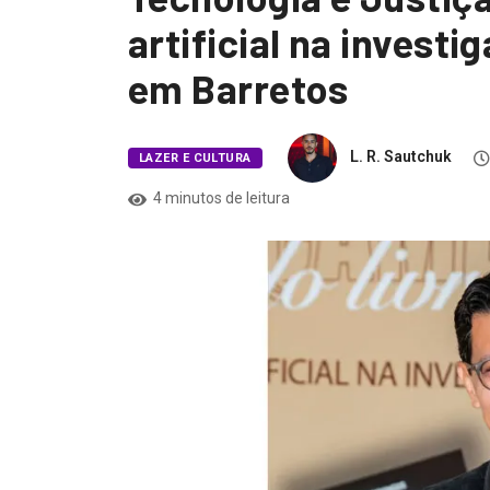
artificial na investi
em Barretos
L. R. Sautchuk
LAZER E CULTURA
4 minutos de leitura