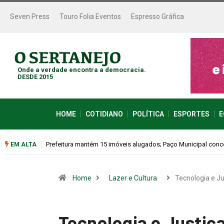
Seven Press
Touro Folia Eventos
Espresso Gráfica
Onde a verdade encontra a democracia.
DESDE 2015
HOME
COTIDIANO
POLÍTICA
ESPORTES
E
Colina promove 1º Fórum de Turismo para discutir desenvol
EM ALTA
Home
Lazer e Cultura
Tecnologia e Ju
Tecnologia e Justiça