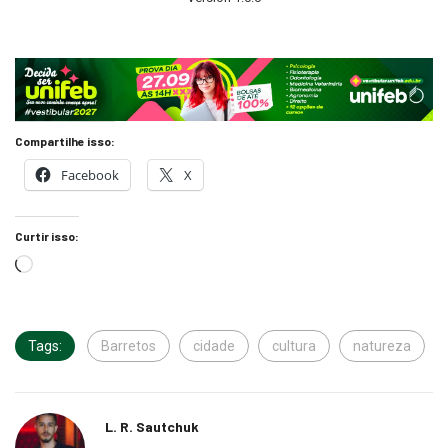
Compartilhe isso:
Facebook
X
Curtir isso:
Tags:
Barretos
cidade
cultura
natureza
L. R. Sautchuk
https://jornalosertanejo.com.br/