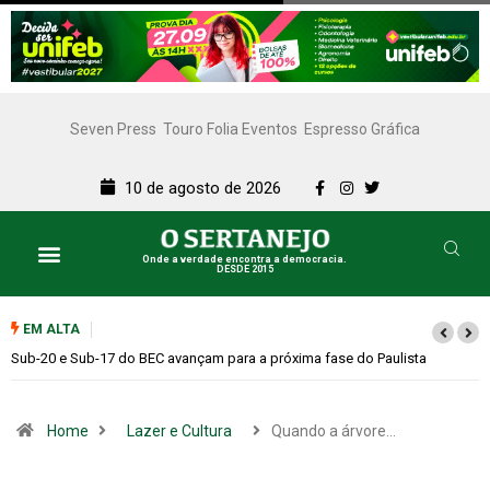
Seven Press
Touro Folia Eventos
Espresso Gráfica
10 de agosto de 2026
Onde a verdade encontra a democracia.
DESDE 2015
EM ALTA
Governo precisa dialogar mais e confrontar menos
Home
Lazer e Cultura
Quando a árvore…