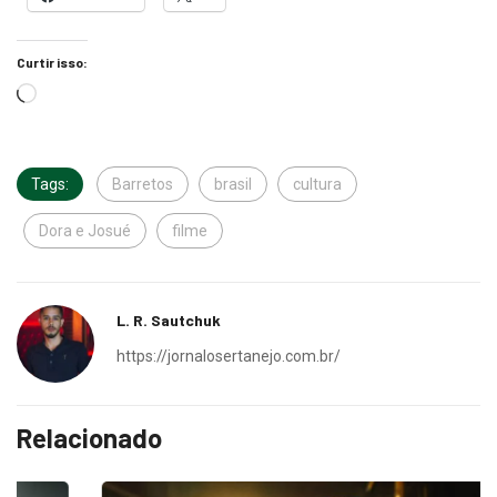
Curtir isso:
Tags:
Barretos
brasil
cultura
Dora e Josué
filme
L. R. Sautchuk
https://jornalosertanejo.com.br/
Relacionado