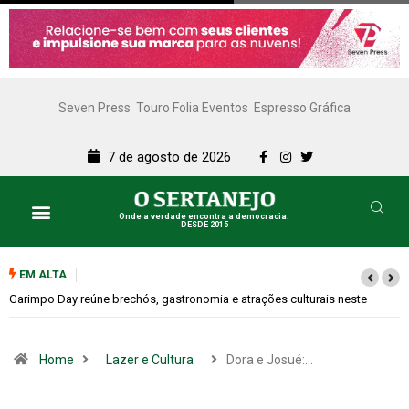
Seven Press
Touro Folia Eventos
Espresso Gráfica
7 de agosto de 2026
Onde a verdade encontra a democracia.
DESDE 2015
EM ALTA
Bugonia transforma paranoia e conspiração em um suspense imprevisível
Home
Lazer e Cultura
Dora e Josué:…