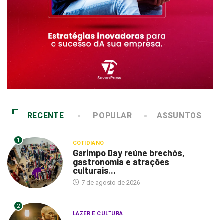
RECENTE
POPULAR
ASSUNTOS
1
COTIDIANO
Garimpo Day reúne brechós,
gastronomia e atrações
culturais...
7 de agosto de 2026
2
LAZER E CULTURA