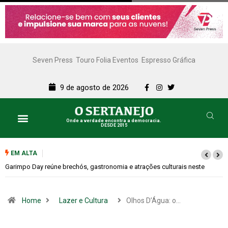
Seven Press
Touro Folia Eventos
Espresso Gráfica
9 de agosto de 2026
Onde a verdade encontra a democracia.
DESDE 2015
EM ALTA
Bugonia transforma paranoia e conspiração em um suspense imprevisível
Home
Lazer e Cultura
Olhos D’Água: o…