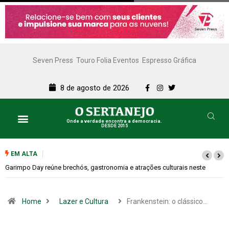
Seven Press
Touro Folia Eventos
Espresso Gráfica
8 de agosto de 2026
Onde a verdade encontra a democracia.
DESDE 2015
EM ALTA
Bugonia transforma paranoia e conspiração em um suspense imprevisível
Home
Lazer e Cultura
Frankenstein: o clássico…