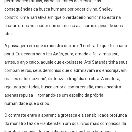
permanecem atuais, como os limites da ciência e as
consequências da busca humana por poder divino. Shelley
constrói uma narrativa em que o verdadeiro horror não está na
criatura, mas no criador que se recusa a assumir o peso de seus
atos.
A passagem em que o monstro declara: “Lembra-te que fui criado
por ti. Eu deveria ser o teu Adão, puro, amado e feliz; mas sou,
antes, o anjo caído, aquele que expulsaste. Até Satanás tinha seus
companheiros, seus demônios que o admiravam e o encorajavam;
mas eu estou sozinho”, sintetiza a tragédia da obra. A criatura,
rejeitada por todos, busca amor e compreensão, mas encontra
apenas repulsa — tornando-se um espelho da própria
humanidade que o criou.
O contraste entre a aparência grotesca e a sensibilidade profunda
do monstro faz de Frankenstein um dos livros mais complexos da
literatura mundial. Ele questiona o que nos torna humanos e