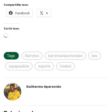
Compartilhe isso:
Facebook
X
Curtir isso:
Tags:
Barretos
barretosesporteclube
bec
copapaulista
esporte
futebol
Guilherme Aparecido