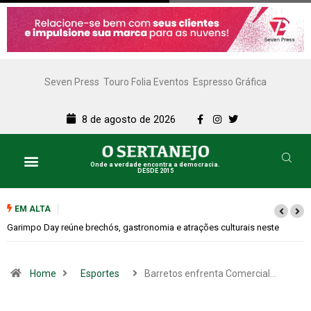
Seven Press
Touro Folia Eventos
Espresso Gráfica
8 de agosto de 2026
Onde a verdade encontra a democracia.
DESDE 2015
EM ALTA
s neste
Bugonia transforma paranoia e conspiração em um suspense imp
Home
Esportes
Barretos enfrenta Comercial…