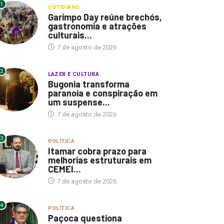
1
COTIDIANO
Garimpo Day reúne brechós,
gastronomia e atrações
culturais...
7 de agosto de 2026
2
LAZER E CULTURA
Bugonia transforma
paranoia e conspiração em
um suspense...
7 de agosto de 2026
3
POLÍTICA
Itamar cobra prazo para
melhorias estruturais em
CEMEI...
7 de agosto de 2026
4
POLÍTICA
Paçoca questiona