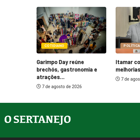
POLÍTICA
POLÍTI
úne
Itamar cobra prazo para
Paçoca 
onomia e
melhorias estruturais em...
Prefeitu
internaç
7 de agosto de 2026
026
7 de ago