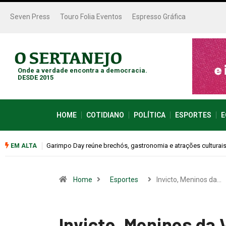
Seven Press
Touro Folia Eventos
Espresso Gráfica
Onde a verdade encontra a democracia.
DESDE 2015
HOME
COTIDIANO
POLÍTICA
ESPORTES
E
Bugonia transforma paranoia e conspiração em um suspense 
EM ALTA
Home
Esportes
Invicto, Meninos da…
Invicto, Meninos da V