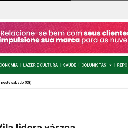
CONOMIA
LAZER E CULTURA
SAÚDE
COLUNISTAS
REPO
imprevisível
ila lidera várzea