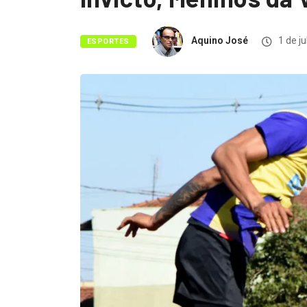
Aquino José
1 de j
ESPORTES