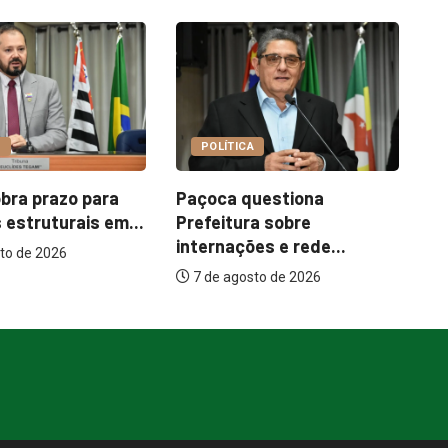
COTIDIANO
CA
Garimpo Day reúne
I
questiona
brechós, gastronomia e
m
ra sobre
atrações...
ões e rede...
7 de agosto de 2026
sto de 2026