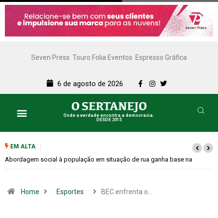
Seven Press
Touro Folia Eventos
Espresso Gráfica
6 de agosto de 2026
Onde a verdade encontra a democracia.
DESDE 2015
EM ALTA
Cemitérios terão horário especial e missas no Dia dos Pais
Home
Esportes
BEC enfrenta o…