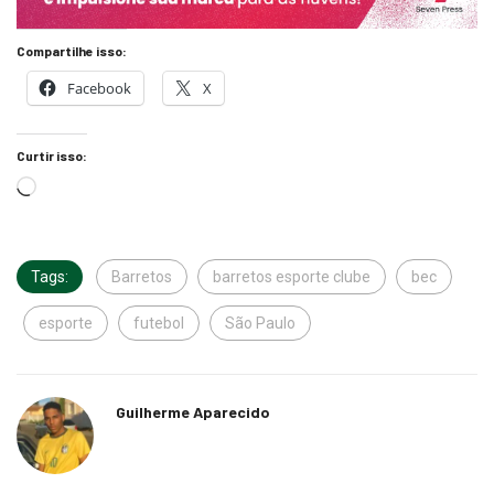
Compartilhe isso:
Facebook
X
Curtir isso:
Tags:
Barretos
barretos esporte clube
bec
esporte
futebol
São Paulo
Guilherme Aparecido