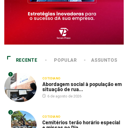
RECENTE
POPULAR
ASSUNTOS
1
COTIDIANO
Abordagem social à população em
situação de rua...
6 de agosto de 2026
2
COTIDIANO
Cemitérios terão horário especial
e missas no Dia...