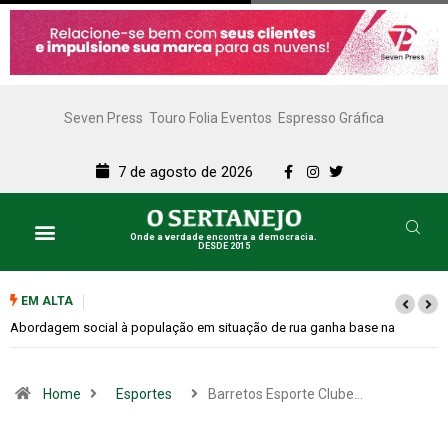
Seven Press
Touro Folia Eventos
Espresso Gráfica
7 de agosto de 2026
Onde a verdade encontra a democracia.
DESDE 2015
EM ALTA
Cemitérios terão horário especial e missas no Dia dos Pais
Home
Esportes
Barretos Esporte Clube…